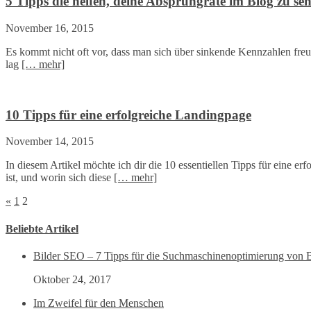
5 Tipps die helfen, deine Absprungrate im Blog zu se
November 16, 2015
Es kommt nicht oft vor, dass man sich über sinkende Kennzahlen freut
lag
[… mehr]
10 Tipps für eine erfolgreiche Landingpage
November 14, 2015
In diesem Artikel möchte ich dir die 10 essentiellen Tipps für eine 
ist, und worin sich diese
[… mehr]
«
1
2
Beliebte Artikel
Bilder SEO – 7 Tipps für die Suchmaschinenoptimierung von B
Oktober 24, 2017
Im Zweifel für den Menschen