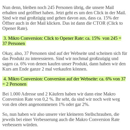
Nun denn, bleiben noch 245 Personen übrig, die unsere Mail
erhalten und geöffnet haben. Jetzt geht es um den Click in der Mail.
Sind wir mal großzügig und gehen davon aus, dass ca. 15% der
Öffner auch in der Mail klicken. Das ist dann die CTOR (Click to
Opener Rate).
3. Mikro Conversion: Click to Opener Rate: ca. 15% von 245 =
37 Personen
Okay, also, 37 Personen sind auf der Webseite und scheinen sich für
das Produkt zu interessieren. Sind wir nochmal großzuügig und
sagen ca. 6% von denen kaufen unser Produkt, dann haben wir den
Kurs am Ende ganze 2 mal verkaufen können.
4. Mikro Conversion: Conversion auf der Webseite: ca. 6% von 37
= 2 Personen
Bei 1.000 Adresse und 2 Käufern haben wir dann eine Makro
Conversion Rate von 0,2 %. Ihr seht, da sind wir noch weit weg
von den oben angenommenen 1% oder gar 2%.
So, nun haben wir also unsere vier kleineren Stellschrauben, die
jeweils bei einer Verbesserung auch die Makro Conversion Rate
verbessern würden.