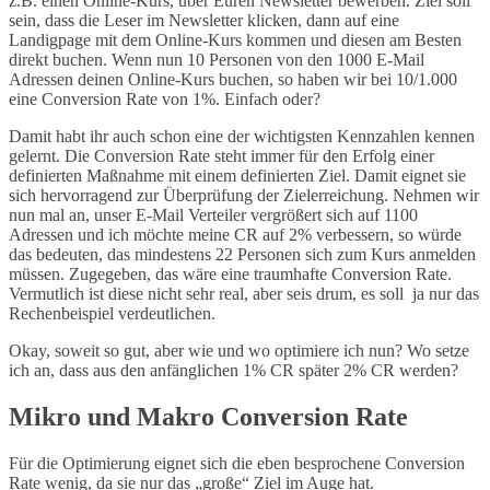
z.B. einen Online-Kurs, über Euren Newsletter bewerben. Ziel soll
sein, dass die Leser im Newsletter klicken, dann auf eine
Landigpage mit dem Online-Kurs kommen und diesen am Besten
direkt buchen. Wenn nun 10 Personen von den 1000 E-Mail
Adressen deinen Online-Kurs buchen, so haben wir bei 10/1.000
eine Conversion Rate von 1%. Einfach oder?
Damit habt ihr auch schon eine der wichtigsten Kennzahlen kennen
gelernt. Die Conversion Rate steht immer für den Erfolg einer
definierten Maßnahme mit einem definierten Ziel. Damit eignet sie
sich hervorragend zur Überprüfung der Zielerreichung. Nehmen wir
nun mal an, unser E-Mail Verteiler vergrößert sich auf 1100
Adressen und ich möchte meine CR auf 2% verbessern, so würde
das bedeuten, das mindestens 22 Personen sich zum Kurs anmelden
müssen. Zugegeben, das wäre eine traumhafte Conversion Rate.
Vermutlich ist diese nicht sehr real, aber seis drum, es soll ja nur das
Rechenbeispiel verdeutlichen.
Okay, soweit so gut, aber wie und wo optimiere ich nun? Wo setze
ich an, dass aus den anfänglichen 1% CR später 2% CR werden?
Mikro und Makro Conversion Rate
Für die Optimierung eignet sich die eben besprochene Conversion
Rate wenig, da sie nur das „große“ Ziel im Auge hat.