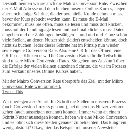
Deshalb nennen wir sie auch die Makro Conversion Rate. Zwischen
der E-Mail Adresse und dem buchen unseres Online-Kurses, liegen
aber noch einige Schritte, die der potentielle Kunde nehmen muss,
bevor der Kurs gebucht werden kann. Er muss die E-Mail
bekommen, muss Sie öffen, muss sie lesen und muss dort klicken,
muss auf der Landingpage lesen und nochmal klicken, muss Daten
eingeben und die Zahlungen bestätigen… und und und. Ganz schön
viele Stellen, an denen Nutzer sich (leider) entscheiden könnte, doch
nicht zu buchen. Jeder dieser Schritte hat im Prinzip nun wieder
seine eigene Conversion Rate. Also eine CR für das Öffnen, eine
CR für das Klicken usw. Die Conversion Rates für die Teilschritte
sind unsere Mikro Conversion Rates. Sie geben uns Auskunft über
die Erfolge der vielen kleinen einzelnen Schritte, die wir im Prozess
zum Verkauf unseres Online-Kurses haben.
Mit der Makro Conversion Rate überprüfe das Ziel, mit der Mikro
Conversion Rate wird optimiert.
Tweet This
Wir überlegen also Schritt für Schritt die Stellen in unserem Prozess
(auch Conversion Prozess genannt), bei denen uns Nutzer verloren
gehen (auch aussteigen genannt) können. Immer wenn an einem
Schritt Nutzer aussteigen können, haben wir eine Mikro Conversion
und es lohnt sich diese Stellen genauer zu betrachten. Das klingt ein
wenig abstrakt? Okay, hier das Beispiel mit unserer Newsletter